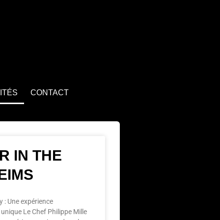
ITÉS
CONTACT
R IN THE
EIMS
y : Une expérience
nique Le Chef Philippe Mille