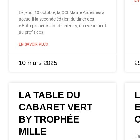
EN
Le jeudi 10 octobre, la CCI Marne Ardennes a
accueilli la seconde édition du dîner des
« Entrepreneurs ont du cœur », un événement
au profit des
EN SAVOIR PLUS
10 mars 2025
2
LA TABLE DU
CABARET VERT
BY TROPHÉE
MILLE
L’a