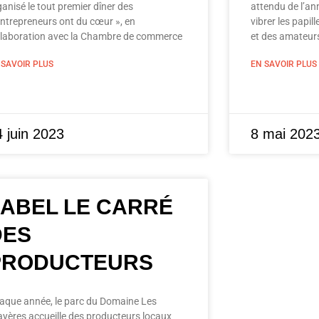
ganisé le tout premier dîner des
attendu de l’ann
Entrepreneurs ont du cœur », en
vibrer les papi
llaboration avec la Chambre de commerce
et des amateur
 SAVOIR PLUS
EN SAVOIR PLUS
 juin 2023
8 mai 202
LABEL LE CARRÉ
DES
PRODUCTEURS
aque année, le parc du Domaine Les
ayères accueille des producteurs locaux