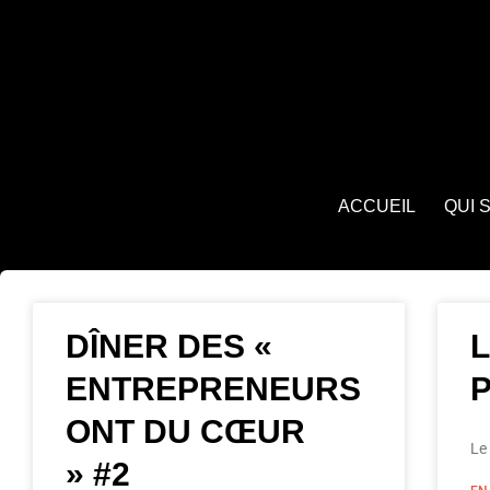
ACCUEIL
QUI 
DÎNER DES «
L
ENTREPRENEURS
P
ONT DU CŒUR
Le 
» #2