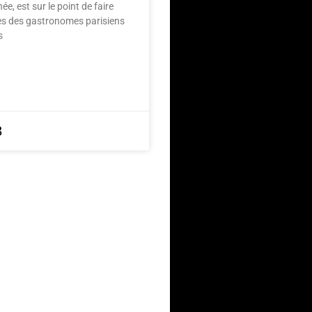
ée, est sur le point de faire
lles des gastronomes parisiens
s
3