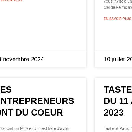
 SAVOIR PLUS
vous invite à u
ciel de Reims a
EN SAVOIR PLUS
9 novembre 2024
10 juillet 
LES
TASTE
ENTREPRENEURS
DU 11 
ONT DU COEUR
2023
ssociation Mille et Un ! est fière d’avoir
Taste of Paris, 