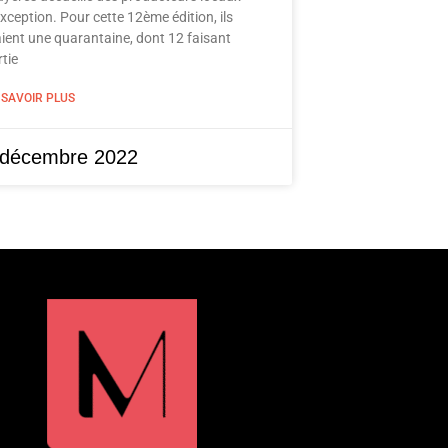
xception. Pour cette 12ème édition, ils
aient une quarantaine, dont 12 faisant
tie
 SAVOIR PLUS
 décembre 2022